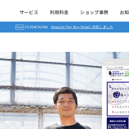
サービス
利用料金
ショップ事例
お
2026
7
29
Amazon Pay Buy Nowに対応しました
年
月
日