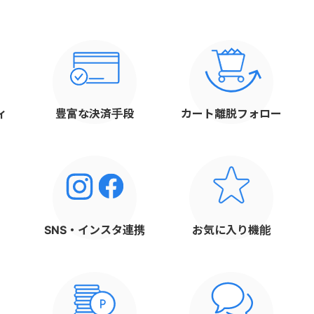
ィ
豊富な
決済手段
カート離脱
フォロー
SNS・インスタ
連携
お気に入り
機能