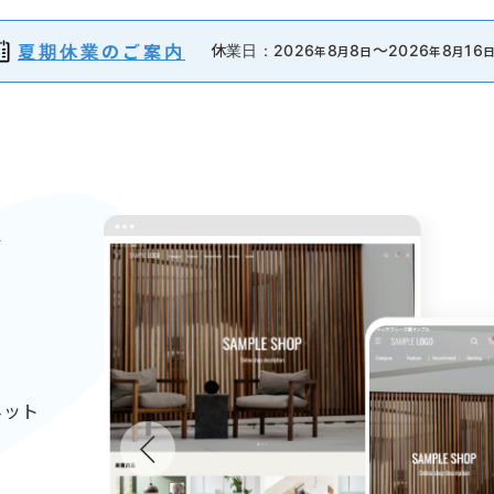
夏期休業のご案内
休業日：
2026
8
8
～2026
8
16
年
月
日
年
月
で
ネット